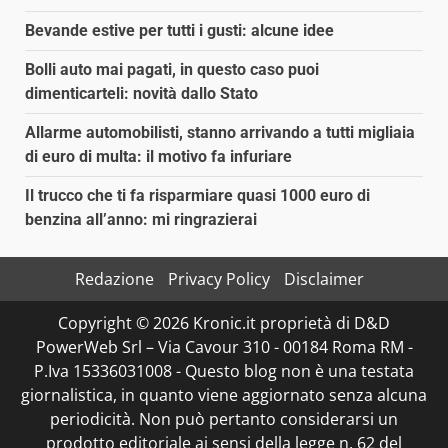
Bevande estive per tutti i gusti: alcune idee
Bolli auto mai pagati, in questo caso puoi
dimenticarteli: novità dallo Stato
Allarme automobilisti, stanno arrivando a tutti migliaia
di euro di multa: il motivo fa infuriare
Il trucco che ti fa risparmiare quasi 1000 euro di
benzina all’anno: mi ringrazierai
Redazione
Privacy Policy
Disclaimer
Copyright © 2026 Kronic.it proprietà di D&D
PowerWeb Srl – Via Cavour 310 - 00184 Roma RM -
P.Iva 15336031008 - Questo blog non è una testata
giornalistica, in quanto viene aggiornato senza alcuna
periodicità. Non può pertanto considerarsi un
prodotto editoriale ai sensi della legge n. 62 del