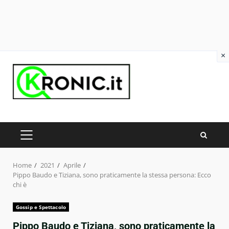
×
Skip
to
content
PRIMARY
MENU
Home
2021
Aprile
Pippo Baudo e Tiziana, sono praticamente la stessa persona: Ecco
chi è
Gossip e Spettacolo
Pippo Baudo e Tiziana, sono praticamente la