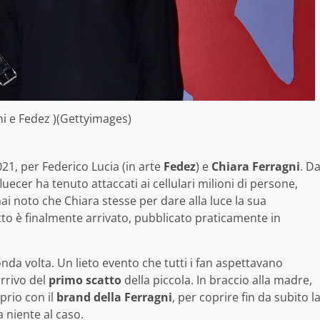
ni e Fedez )(Gettyimages)
21, per Federico Lucia (in arte
Fedez
) e
Chiara Ferragni
. D
uecer ha tenuto attaccati ai cellulari milioni di persone,
i noto che Chiara stesse per dare alla luce la sua
tto è finalmente arrivato, pubblicato praticamente in
nda volta. Un lieto evento che tutti i fan aspettavano
arrivo del
primo scatto
della piccola. In braccio alla madre,
prio con il
brand della Ferragni
, per coprire fin da subito l
 niente al caso.