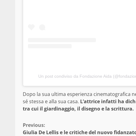
Un post condiviso da Fondazione Aida (@fondazio
Dopo la sua ultima esperienza cinematografica nel 
sé stessa e alla sua casa.
L’attrice infatti ha dic
tra cui il giardinaggio, il disegno e la scrittura.
Continue
Previous:
Giulia De Lellis e le critiche del nuovo fidanzat