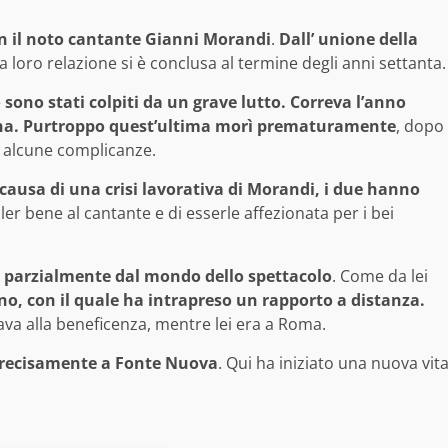
con il noto cantante Gianni Morandi
.
Dall’ unione della
La loro relazione si è conclusa al termine degli anni settanta.
e
sono stati colpiti da un grave lutto. Correva l’anno
ena. Purtroppo quest’ultima morì prematuramente
, dopo
d alcune complicanze.
 causa di una crisi lavorativa di Morandi, i due hanno
er bene al cantante e di esserle affezionata per i bei
si parzialmente dal mondo dello spettacolo
. Come da lei
o, con il quale ha intrapreso un rapporto a distanza.
cava alla beneficenza, mentre lei era a Roma.
, precisamente a Fonte Nuova
. Qui ha iniziato una nuova vit