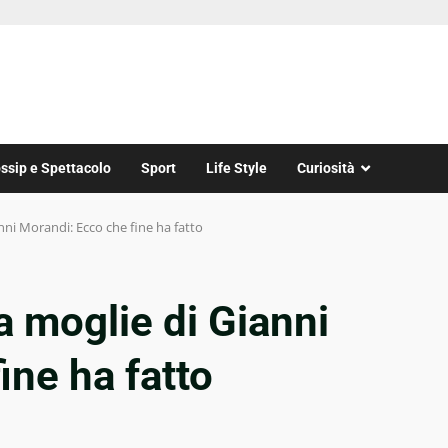
ssip e Spettacolo
Sport
Life Style
Curiosità
nni Morandi: Ecco che fine ha fatto
a moglie di Gianni
ine ha fatto