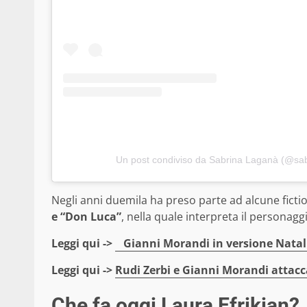
Un post condiviso da Sabrina Laganà (@sa
Negli anni duemila ha preso parte ad alcune ficti
e “Don Luca”
, nella quale interpreta il personagg
Leggi qui ->
Gianni Morandi in versione Nataliz
Leggi qui ->
Rudi Zerbi e Gianni Morandi attacc
Che fa oggi Laura Efrikian?