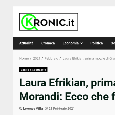
Skip
to
content
Attualità
Cronaca
Economia
Politica
Go
Home
2021
Febbraio
Laura Efrikian, prima moglie di Gia
Gossip e Spettacolo
Laura Efrikian, prim
Morandi: Ecco che f
Lorenzo Villa
21 Febbraio 2021