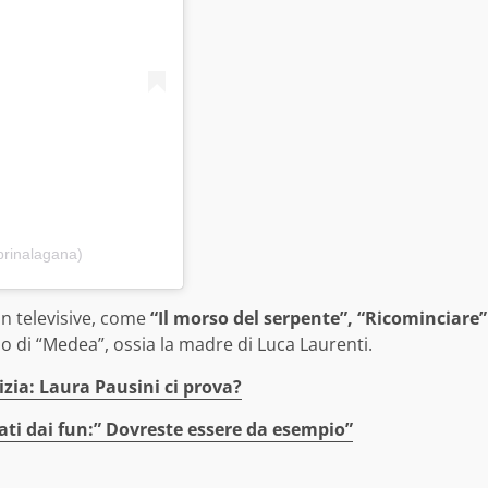
brinalagana)
on televisive, come
“Il morso del serpente”, “Ricominciare”
io di “Medea”, ossia la madre di Luca Laurenti.
ia: Laura Pausini ci prova?
ati dai fun:” Dovreste essere da esempio”