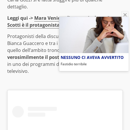
dettaglio.
Leggi qui ->
Mara Venier e l’amore rivelato: Gerry
Scotti è il protagonista
Protagonisti della discussione erano proprio Carla e
Bianca Guaccero e tra i temi caldi ovviamente c’era
quello dell’ambito trono della Venier.
Il suo è
verosimilmente il posto più ambito al momento
,
NESSUNO CI AVEVA AVVERTITO
in uno dei programmi di punta di questo ente
Fastidio terribile
televisivo.