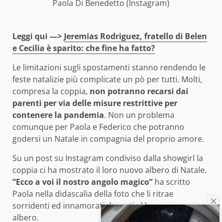
Paola Di Benedetto (Instagram)
Leggi qui —>
Jeremias Rodriguez, fratello di Belen
e Cecilia è sparito: che fine ha fatto?
Le limitazioni sugli spostamenti stanno rendendo le
feste natalizie più complicate un pò per tutti. Molti,
compresa la coppia,
non potranno recarsi dai
parenti per via delle misure restrittive per
contenere la pandemia
. Non un problema
comunque per Paola e Federico che potranno
godersi un Natale in compagnia del proprio amore.
Su un post su Instagram condiviso dalla showgirl la
coppia ci ha mostrato il loro nuovo albero di Natale.
“Ecco a voi il nostro angolo magico”
ha scritto
Paola nella didascalia della foto che li ritrae
sorridenti ed innamorati davanti al loro nuovo
albero.