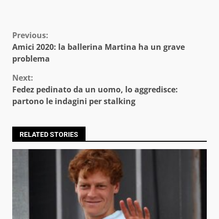
Continue
Previous:
Amici 2020: la ballerina Martina ha un grave
Reading
problema
Next:
Fedez pedinato da un uomo, lo aggredisce:
partono le indagini per stalking
RELATED STORIES