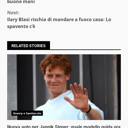
Reading
buone mani
Next:
Ilary Blasi rischia di mandare a fuoco casa: Lo
spavento c’è
RELATED STORIES
Gossip e Spettacolo
Nuova auto per Jannik Sinner: quale modello guida ora