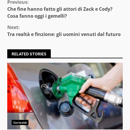
Continue
Previous:
Che fine hanno fatto gli attori di Zack e Cody?
Reading
Cosa fanno oggi i gemelli?
Next:
Tra realtà e finzione: gli uomini venuti dal futuro
RELATED STORIES
Curiosità