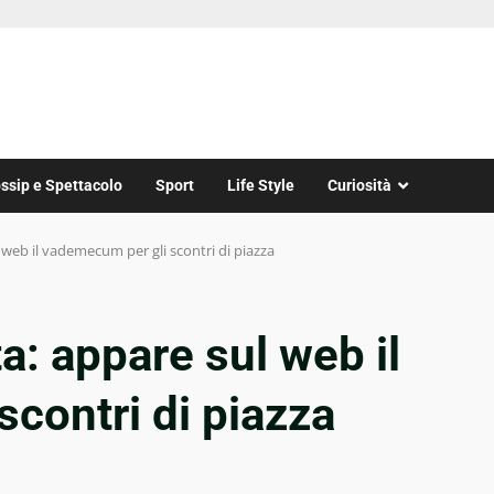
ssip e Spettacolo
Sport
Life Style
Curiosità
l web il vademecum per gli scontri di piazza
ta: appare sul web il
contri di piazza