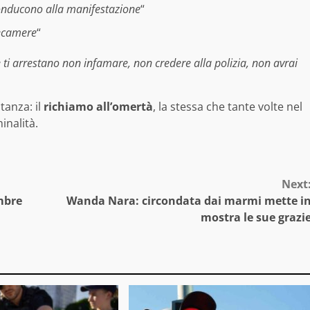
conducono alla manifestazione
“
lecamere
“
 ti arrestano non infamare, non credere alla polizia, non avrai
tanza: il
richiamo all’omertà
, la stessa che tante volte nel
inalità.
Next
mbre
Wanda Nara: circondata dai marmi mette i
mostra le sue grazi