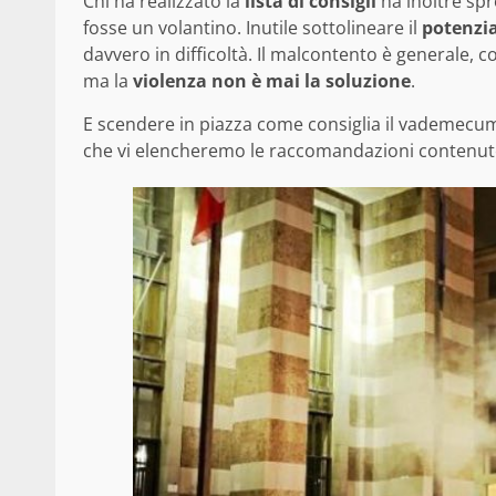
Chi ha realizzato la
lista di consigli
ha inoltre spro
fosse un volantino. Inutile sottolineare il
potenzia
davvero in difficoltà. Il malcontento è generale,
ma la
violenza non è mai la soluzione
.
E scendere in piazza come consiglia il vademecum 
che vi elencheremo le raccomandazioni contenute 