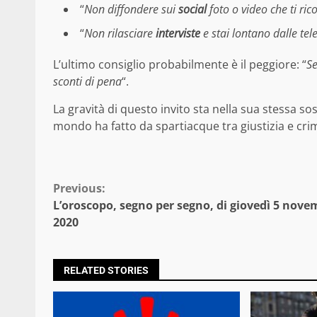
“
Non diffondere sui
social
foto o video che ti ri
“
Non rilasciare
interviste
e stai lontano dalle te
L’ultimo consiglio probabilmente è il peggiore: “
Se
sconti di pena
“.
La gravità di questo invito sta nella sua stessa sos
mondo ha fatto da spartiacque tra giustizia e crim
Continue
Previous:
L’oroscopo, segno per segno, di giovedì 5 nove
Reading
2020
RELATED STORIES