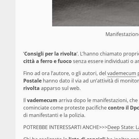
Manifestazio
‘
Consigli per la rivolta
‘. L’hanno chiamato proprio 
città a ferro e fuoco
senza essere individuati o ar
Fino ad ora l’autore, o gli autori, del
vademecum
p
Postale
hanno dato il via ad un’attività di monitor
rivolta
apparso sul web.
Il
vademecum
arriva dopo le manifestazioni, che
cominciate come proteste pacifiche
contro il D
di manifestanti e la polizia.
POTREBBE INTERESSARTI ANCHE>>>
Deep State: L