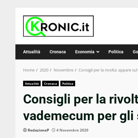
Skip
to
content
Attualità
Cronaca
Economia
Politica
Go
Home
2020
Novembre
Consigli per la rivolta: appare su
Attualità
Cronaca
Politica
Consigli per la rivol
vademecum per gli s
RedazioneP
4 Novembre 2020