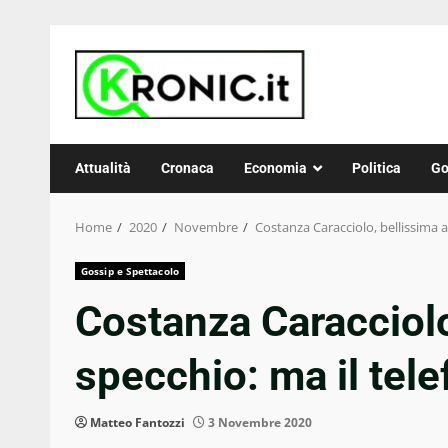
Skip
to
content
Attualità
Cronaca
Economia
Politica
Go
Home
2020
Novembre
Costanza Caracciolo, bellissima a
Gossip e Spettacolo
Costanza Caracciolo
specchio: ma il tel
Matteo Fantozzi
3 Novembre 2020