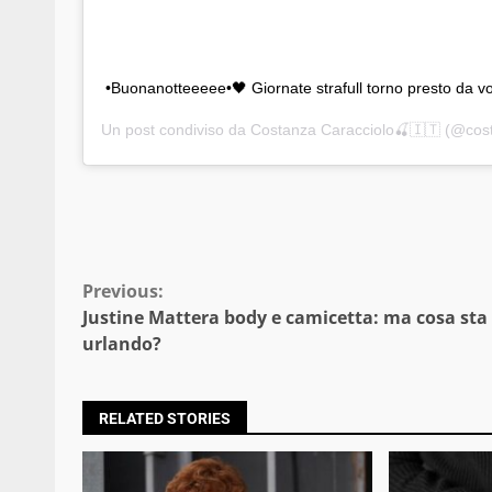
•Buonanotteeeee•🖤 Giornate strafull torno presto da vo
Un post condiviso da
Costanza Caracciolo🍒🇮🇹
(@costy
Continue
Previous:
Justine Mattera body e camicetta: ma cosa sta
Reading
urlando?
RELATED STORIES