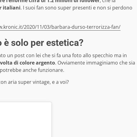
e l’enorme cifra di 1.2 milioni di follower
, che la
 italiani
. I suoi fan sono super presenti e non si perdono
.kronic.it/2020/11/03/barbara-durso-terrorizza-fan/
o è solo per estetica?
o un post con lei che si fa una foto allo specchio ma in
 volta di colore argento
. Ovviamente immaginiamo che sia
potrebbe anche funzionare.
on aria super vintage, e a voi?