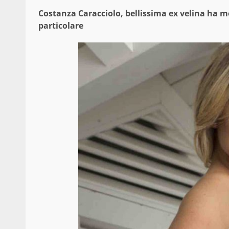
Costanza Caracciolo, bellissima ex velina ha m
particolare