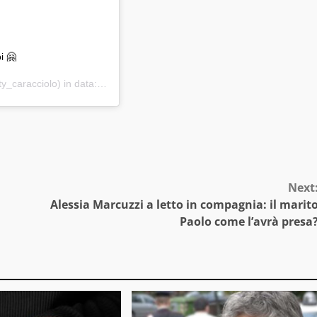
i 🤗
_caracciolo) in data:
2 Nov 2020 alle ore 1:12 PST
Next
Alessia Marcuzzi a letto in compagnia: il marit
Paolo come l’avrà presa