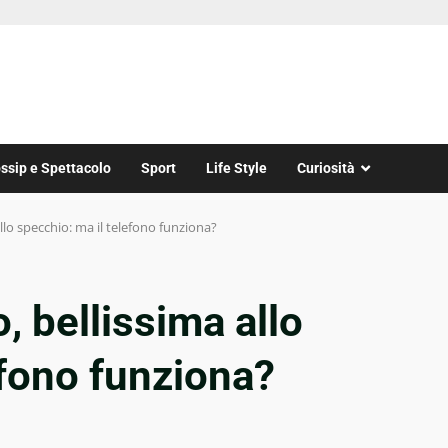
ssip e Spettacolo
Sport
Life Style
Curiosità
llo specchio: ma il telefono funziona?
, bellissima allo
efono funziona?