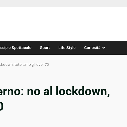
ssip e Spettacolo
Sport
Life Style
Curiosità
ckdown, tuteliamo gli over 70
rno: no al lockdown,
0