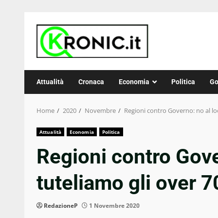
Skip
to
content
Attualità
Cronaca
Economia
Politica
Go
Home
2020
Novembre
Regioni contro Governo: no al lo
Attualità
Economia
Politica
Regioni contro Gove
tuteliamo gli over 7
RedazioneP
1 Novembre 2020