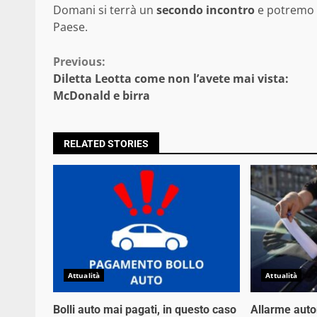
Domani si terrà un
secondo incontro
e potremo a
Paese.
Continue
Previous:
Diletta Leotta come non l’avete mai vista:
Reading
McDonald e birra
RELATED STORIES
Attualità
Attualità
Bolli auto mai pagati, in questo caso
Allarme auto