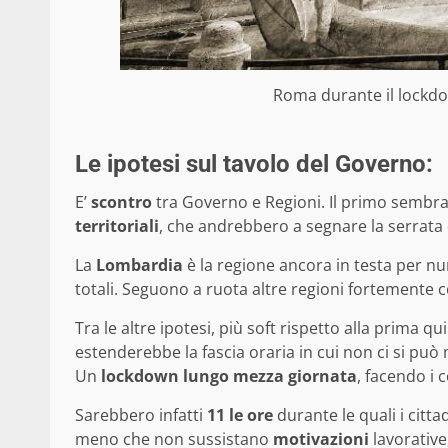
Roma durante il lockd
Le ipotesi sul tavolo del Governo:
E’
scontro
tra Governo e Regioni. Il primo sembra 
territoriali
, che andrebbero a segnare la serrata d
La
Lombardia
è la regione ancora in testa per num
totali. Seguono a ruota altre regioni fortemente c
Tra le altre ipotesi, più soft rispetto alla prima q
estenderebbe la fascia oraria in cui non ci si può
Un
lockdown lungo mezza giornata
, facendo i c
Sarebbero infatti
11 le ore
durante le quali i citta
meno che non sussistano
motivazioni
lavorative