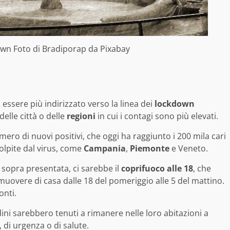
own Foto di
Bradiporap
da
Pixabay
essere più indirizzato verso la linea dei
lockdown
elle città o delle
regioni
in cui i contagi sono più elevati.
ero di nuovi positivi, che oggi ha raggiunto i 200 mila cari
olpite dal virus, come
Campania
,
Piemonte
e Veneto.
ui sopra presentata, ci sarebbe il
coprifuoco alle 18
, che
 muovere di casa dalle 18 del pomeriggio alle 5 del mattino.
onti.
dini sarebbero tenuti a rimanere nelle loro abitazioni a
, di urgenza o di salute.