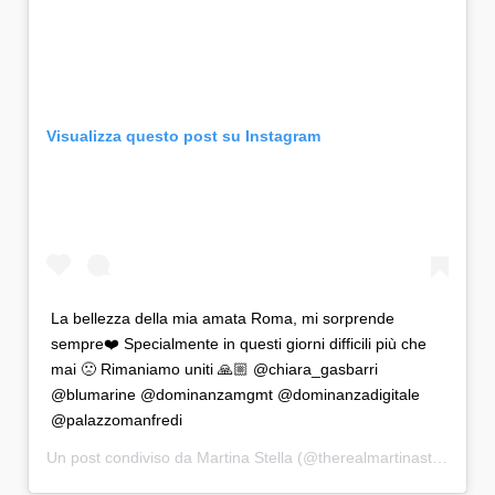
Visualizza questo post su Instagram
La bellezza della mia amata Roma, mi sorprende
sempre❤️ Specialmente in questi giorni difficili più che
mai 🙁 Rimaniamo uniti 🙏🏼 @chiara_gasbarri
@blumarine @dominanzamgmt @dominanzadigitale
@palazzomanfredi
Un post condiviso da
Martina Stella
(@therealmartinastella) in data: