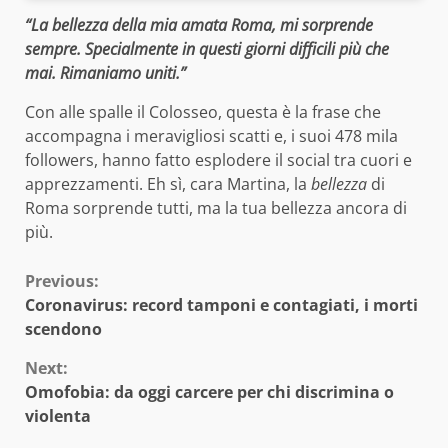
“La bellezza della mia amata Roma, mi sorprende
sempre. Specialmente in questi giorni difficili più che
mai. Rimaniamo uniti.”
Con alle spalle il Colosseo, questa è la frase che
accompagna i meravigliosi scatti e, i suoi 478 mila
followers, hanno fatto esplodere il social tra cuori e
apprezzamenti. Eh sì, cara Martina, la
bellezza
di
Roma sorprende tutti, ma la tua bellezza ancora di
più.
Continue
Previous:
Coronavirus: record tamponi e contagiati, i morti
Reading
scendono
Next:
Omofobia: da oggi carcere per chi discrimina o
violenta