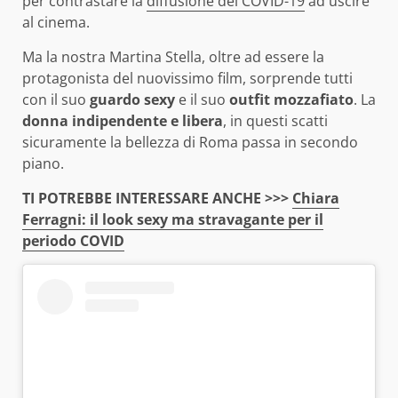
per contrastare la
diffusione del COVID-19
ad uscire
al cinema.
Ma la nostra Martina Stella, oltre ad essere la
protagonista del nuovissimo film, sorprende tutti
con il suo
guardo sexy
e il suo
outfit mozzafiato
. La
donna indipendente e libera
, in questi scatti
sicuramente la bellezza di Roma passa in secondo
piano.
TI POTREBBE INTERESSARE ANCHE >>>
Chiara
Ferragni: il look sexy ma stravagante per il
periodo COVID