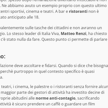
i. Ne abbiamo avuto un esempio proprio con questo ultimo
entri sportivi, cinema e teatri. A bar e
ristoranti
non è
ato anticipato alle 18.
alentemente sulle tasche dei cittadini e non avranno un
o. Lo stesso leader di Italia Viva,
Matteo Renzi
, ha chiesto
c’è stato nulla da fare. Questo punto ci permette di parlare
no:
zione deve ascoltare e fidarsi. Quando si dice che bisogna
, perchè purtroppo in quel contesto specifico è quasi
a.
atri, i cinema, le palestre o i ristoranti senza fornire alcu
 maggior parte dei gestori di attività ha investito decine di
roprie abitudini alle
norme anti-contagio
, sacrificando
attività è sicuro prendere un caffè o guardare un film