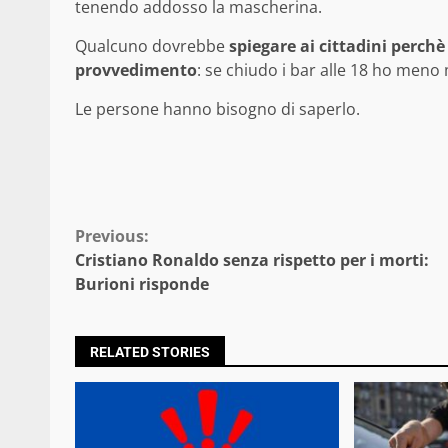
tenendo addosso la mascherina.
Qualcuno dovrebbe
spiegare ai cittadini perchè
provvedimento
: se chiudo i bar alle 18 ho meno
Le persone hanno bisogno di saperlo.
Continue
Previous:
Cristiano Ronaldo senza rispetto per i morti:
Reading
Burioni risponde
RELATED STORIES