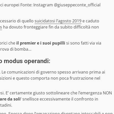
ici europei Fonte: Instagram @giuseppeconte_official
ecessario di quello
suicidatosi l’agosto 2019
e caduto
is
ha dovuto fronteggiare fin da subito difficoltà non
orici che
il premier e i suoi pupilli
si sono fatti via via
 prova di bomba…
to modus operandi:
. Le comunicazioni di governo spesso arrivano prima ai
posizioni e questo comporta non poca frustrazione nel
i. E’ certamente giusto sottolineare che l’emergenza NON
fare da soli
‘ snellisce eccessivamente il confronto in
tadini.
po. Spesso dopo l’emanazione diventano intoccabili e non