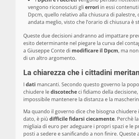
vengono riconosciuti gli
errori
in essi contenut
Dpcm, quello relativo alla chiusura di palestre, c
andata meglio, visto che l’orario di chiusura è st
Queste due decisioni andranno ad impattare prev
esito determinante nel piegare la curva del contagi
a Giuseppe Conte di
modificare il Dpcm
, ma non 
di un altro argomento.
La chiarezza che i cittadini merita
I
dati
mancanti. Secondo questo governo la popola
chiudere le
discoteche
ci fidiamo della decisione
impossibile mantenere la distanza e la mascherin
Ma quando il governo dice che bisogna chiudere i te
dato, è più
difficile fidarsi ciecamente
. Perchè la
migliaia di euro per adeguare i propri spazi e le p
posti a sedere e sanificando a non finire. Queste 