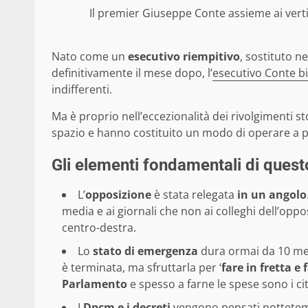
Il premier Giuseppe Conte assieme ai vert
Nato come un
esecutivo riempitivo
, sostituto n
definitivamente il mese dopo, l’
esecutivo Conte b
indifferenti.
Ma è proprio nell’eccezionalità dei rivolgimenti st
spazio e hanno costituito un modo di operare a
Gli elementi fondamentali di ques
L’
opposizione
è stata relegata
in un angolo
media e ai giornali che non ai colleghi dell’op
centro-destra.
Lo
stato di emergenza
dura ormai da 10 mes
è terminata, ma sfruttarla per ‘
fare in fretta e 
Parlamento
e spesso a farne le spese sono i cit
I
Dpcm e i decreti
vengono pensati nottetem