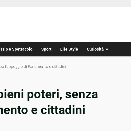
ssip e Spettacolo
Sport
Life Style
Curiosità
enza l’appoggio di Parlamento e cittadini
pieni poteri, senza
ento e cittadini