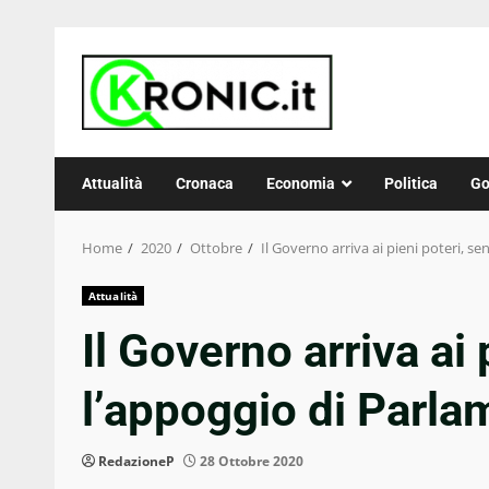
Skip
to
content
Attualità
Cronaca
Economia
Politica
Go
Home
2020
Ottobre
Il Governo arriva ai pieni poteri, s
Attualità
Il Governo arriva ai 
l’appoggio di Parlam
RedazioneP
28 Ottobre 2020