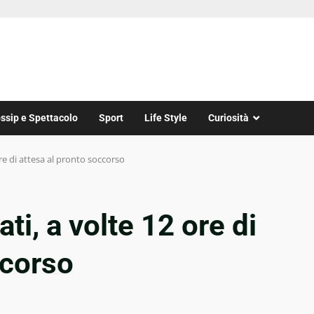
ssip e Spettacolo
Sport
Life Style
Curiosità
re di attesa al pronto soccorso
ti, a volte 12 ore di
ccorso