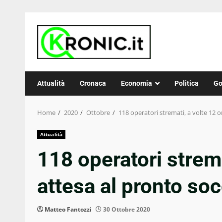
Skip
to
content
Attualità
Cronaca
Economia
Politica
Go
Home
2020
Ottobre
118 operatori stremati, a volte 12 o
Attualità
118 operatori strema
attesa al pronto so
Matteo Fantozzi
30 Ottobre 2020