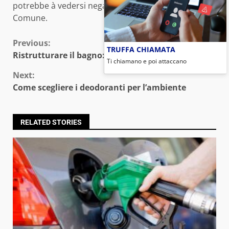
potrebbe à vedersi negata l’abitabilità da parte del
Comune.
Continue
Previous:
TRUFFA CHIAMATA
Ristrutturare il bagno: i consigli utili
Ti chiamano e poi attaccano
Reading
Next:
Come scegliere i deodoranti per l’ambiente
RELATED STORIES