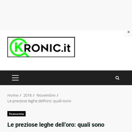
×
Skip
to
content
PRIMARY
MENU
Home
2018
Novembre
Le preziose leghe dell’oro: quali sono
Economia
Le preziose leghe dell’oro: quali sono