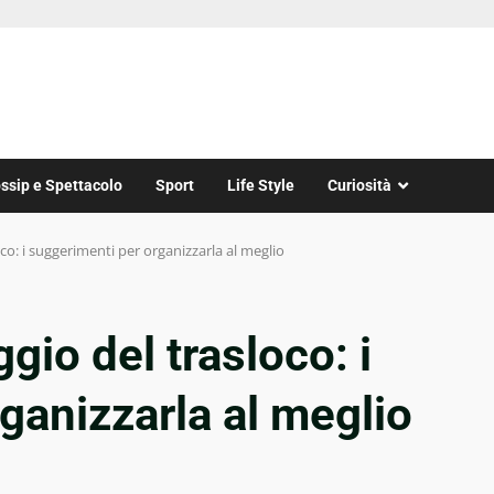
ssip e Spettacolo
Sport
Life Style
Curiosità
oco: i suggerimenti per organizzarla al meglio
gio del trasloco: i
ganizzarla al meglio