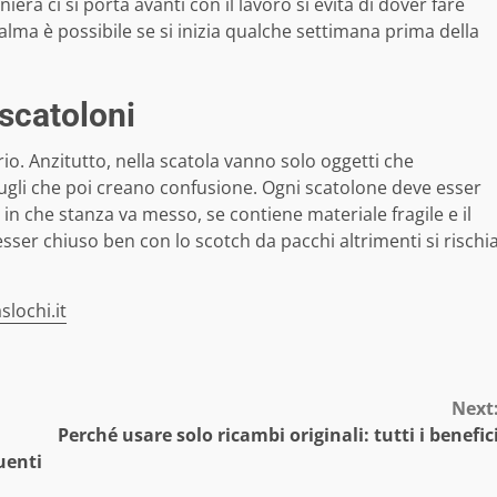
iera ci si porta avanti con il lavoro si evita di dover fare
 calma è possibile se si inizia qualche settimana prima della
 scatoloni
io. Anzitutto, nella scatola vanno solo oggetti che
ugli che poi creano confusione. Ogni scatolone deve esser
 in che stanza va messo, se contiene materiale fragile e il
sser chiuso ben con lo scotch da pacchi altrimenti si rischi
lochi.it
Next
Perché usare solo ricambi originali: tutti i benefic
uenti