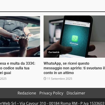
Curiosità
esa e multa da 333€:
WhatsApp, se ricevi questo
o codice sulla tua
messaggio non aprirlo: ti svuotano il
ei guai
conto in un attimo
 2025
11 Settembre 2025
Redazione
Privacy Policy
Disclaimer
rWeb Srl – Via Cavour 310 - 00184 Roma RM - P.Iva 153360310