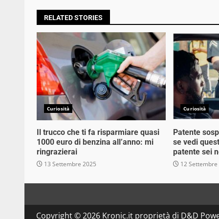
RELATED STORIES
Curiosità
Curiosità
Il trucco che ti fa risparmiare quasi
Patente sosp
1000 euro di benzina all’anno: mi
se vedi quest
ringrazierai
patente sei n
13 Settembre 2025
12 Settembre
Copyright © 2026 Kronic.it proprietà di D&D Powe