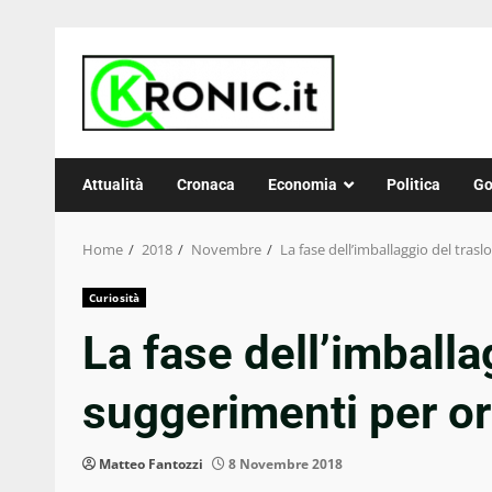
Skip
to
content
Attualità
Cronaca
Economia
Politica
Go
Home
2018
Novembre
La fase dell’imballaggio del trasl
Curiosità
La fase dell’imballag
suggerimenti per or
Matteo Fantozzi
8 Novembre 2018