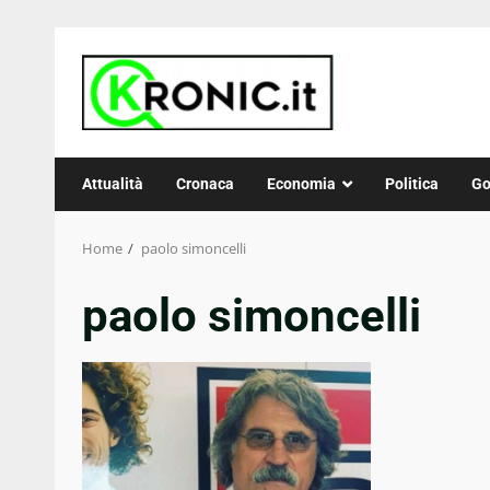
Skip
to
content
Attualità
Cronaca
Economia
Politica
Go
Home
paolo simoncelli
paolo simoncelli