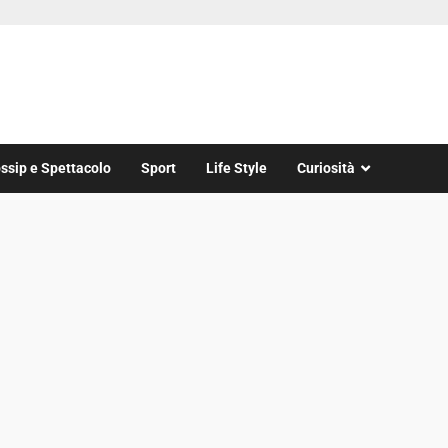
ssip e Spettacolo
Sport
Life Style
Curiosità