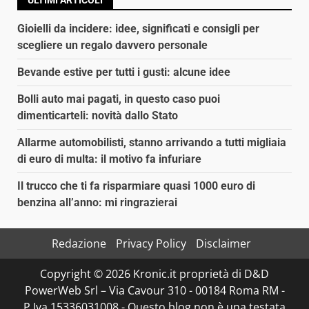
ULTIMI ARTICOLI
Gioielli da incidere: idee, significati e consigli per
scegliere un regalo davvero personale
Bevande estive per tutti i gusti: alcune idee
Bolli auto mai pagati, in questo caso puoi
dimenticarteli: novità dallo Stato
Allarme automobilisti, stanno arrivando a tutti migliaia
di euro di multa: il motivo fa infuriare
Il trucco che ti fa risparmiare quasi 1000 euro di
benzina all’anno: mi ringrazierai
Redazione
Privacy Policy
Disclaimer
Copyright © 2026 Kronic.it proprietà di D&D
PowerWeb Srl – Via Cavour 310 - 00184 Roma RM -
P.Iva 15336031008 - Questo blog non è una testata