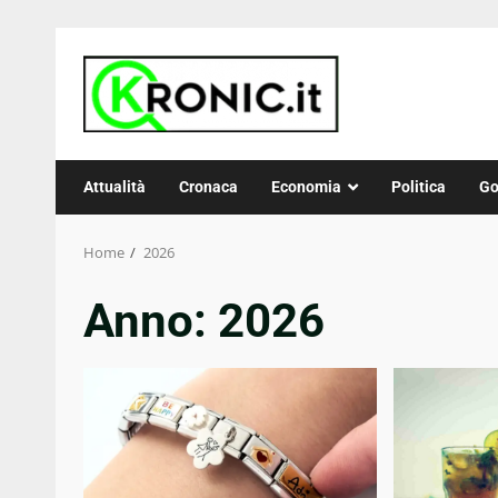
Skip
to
content
Attualità
Cronaca
Economia
Politica
Go
Home
2026
Anno:
2026