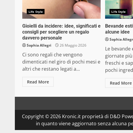
Life Style
Life Style
Gioielli da incidere: idee, significati e
Bevande estiv
consigli per scegliere un regalo
alcune idee
davvero personale
Sophia Allegr
Sophia Allegri
26 Maggio 2026
Le bevande e
Ci sono regali che vengono
giornate più
dimenticati nel giro di pochi mesi e
freschi e sa
altri che restano legati a...
pochi ingredi
Read More
Read More
Copyright © 2026 Kronic.it proprietà di D&D Powe
in quanto viene aggiornato senza alcuna per