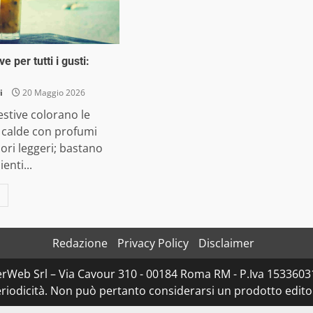
e per tutti i gusti:
i
20 Maggio 2026
stive colorano le
 calde con profumi
pori leggeri; bastano
enti...
Redazione
Privacy Policy
Disclaimer
rWeb Srl – Via Cavour 310 - 00184 Roma RM - P.Iva 153360310
iodicità. Non può pertanto considerarsi un prodotto editoria