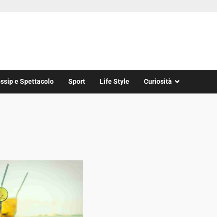
ssip e Spettacolo
Sport
Life Style
Curiosità