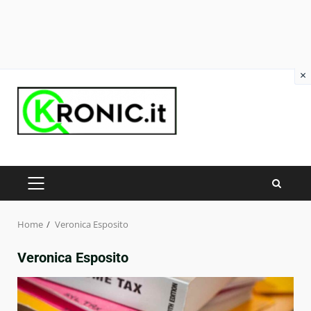
×
Skip
to
content
PRIMARY
MENU
Home
Veronica Esposito
Veronica Esposito