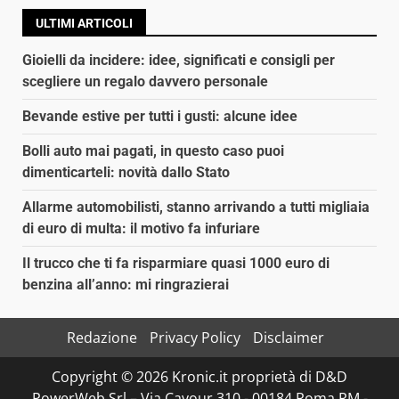
ULTIMI ARTICOLI
Gioielli da incidere: idee, significati e consigli per
scegliere un regalo davvero personale
Bevande estive per tutti i gusti: alcune idee
Bolli auto mai pagati, in questo caso puoi
dimenticarteli: novità dallo Stato
Allarme automobilisti, stanno arrivando a tutti migliaia
di euro di multa: il motivo fa infuriare
Il trucco che ti fa risparmiare quasi 1000 euro di
benzina all’anno: mi ringrazierai
Redazione
Privacy Policy
Disclaimer
Copyright © 2026 Kronic.it proprietà di D&D
PowerWeb Srl – Via Cavour 310 - 00184 Roma RM -