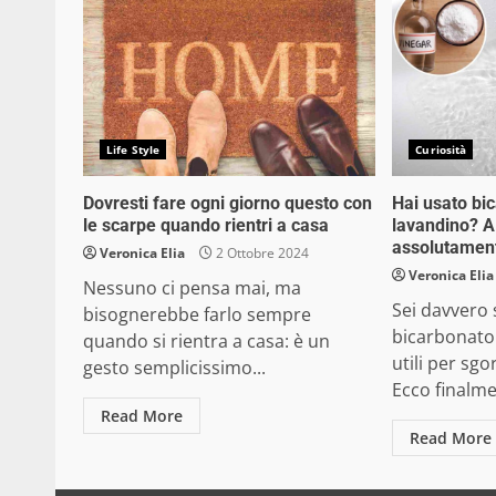
Life Style
Curiosità
Dovresti fare ogni giorno questo con
Hai usato bic
le scarpe quando rientri a casa
lavandino? A
assolutamen
Veronica Elia
2 Ottobre 2024
Veronica Elia
Nessuno ci pensa mai, ma
Sei davvero 
bisognerebbe farlo sempre
bicarbonato 
quando si rientra a casa: è un
utili per sgo
gesto semplicissimo...
Ecco finalme
Read More
Read More