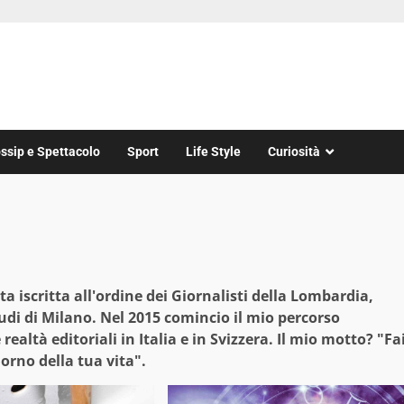
ssip e Spettacolo
Sport
Life Style
Curiosità
a iscritta all'ordine dei Giornalisti della Lombardia,
tudi di Milano. Nel 2015 comincio il mio percorso
realtà editoriali in Italia e in Svizzera. Il mio motto? "Fa
orno della tua vita".