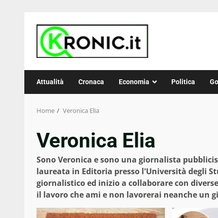
Skip
to
content
Attualità
Cronaca
Economia
Politica
Go
Home
Veronica Elia
Veronica Elia
Sono Veronica e sono una giornalista pubblicist
laureata in Editoria presso l'Università degli S
giornalistico ed inizio a collaborare con diverse 
il lavoro che ami e non lavorerai neanche un gi