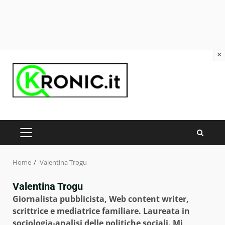
×
Skip
to
content
PRIMARY
MENU
Home
Valentina Trogu
Valentina Trogu
Giornalista pubblicista, Web content writer,
scrittrice e mediatrice familiare. Laureata in
sociologia-analisi delle politiche sociali. Mi