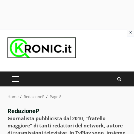
×
Skip
to
content
PRIMARY
MENU
Home
RedazioneP
Page 8
RedazioneP
Giornalista pubblicista dal 2010, "fratello
maggiore" di tanti redattori del network, autore
di trasmissioni televisive. In TvPlay sono, insieme