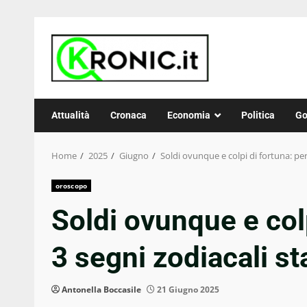
Skip
to
content
Attualità
Cronaca
Economia
Politica
Go
Home
2025
Giugno
Soldi ovunque e colpi di fortuna: per
oroscopo
Soldi ovunque e colp
3 segni zodiacali st
Antonella Boccasile
21 Giugno 2025