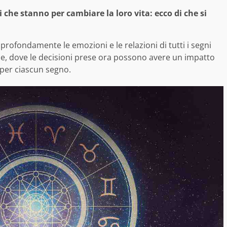
 che stanno per cambiare la loro vita: ecco di che si
 profondamente le emozioni e le relazioni di tutti i segni
one, dove le decisioni prese ora possono avere un impatto
 per ciascun segno.