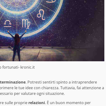
fortunati- kronic.it
terminazione
. Potresti sentirti spinto a intraprendere
primere le tue idee con chiarezza. Tuttavia, fai attenzione a
ssario per valutare ogni situazione.
re sulle proprie
relazioni
. È un buon momento per