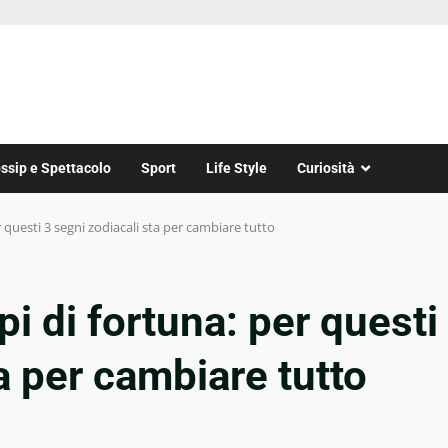
ssip e Spettacolo
Sport
Life Style
Curiosità
 questi 3 segni zodiacali sta per cambiare tutto
i di fortuna: per questi
a per cambiare tutto