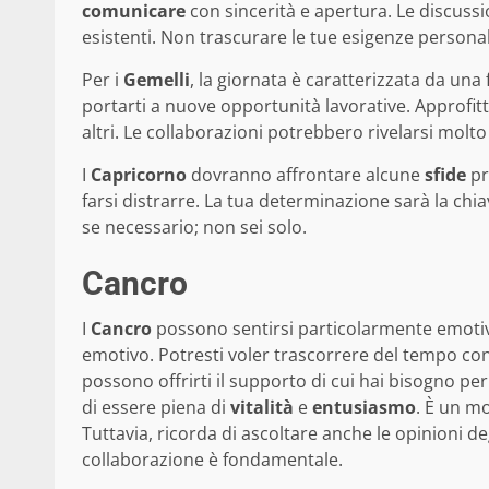
comunicare
con sincerità e apertura. Le discuss
esistenti. Non trascurare le tue esigenze personali
Per i
Gemelli
, la giornata è caratterizzata da una
portarti a nuove opportunità lavorative. Approfitta
altri. Le collaborazioni potrebbero rivelarsi molto
I
Capricorno
dovranno affrontare alcune
sfide
pr
farsi distrarre. La tua determinazione sarà la chi
se necessario; non sei solo.
Cancro
I
Cancro
possono sentirsi particolarmente emotiv
emotivo. Potresti voler trascorrere del tempo con l
possono offrirti il supporto di cui hai bisogno per
di essere piena di
vitalità
e
entusiasmo
. È un m
Tuttavia, ricorda di ascoltare anche le opinioni deg
collaborazione è fondamentale.