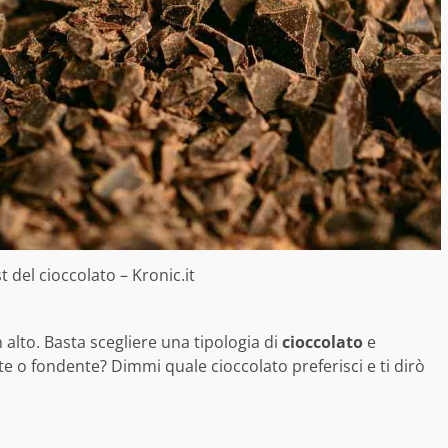
est del cioccolato – Kronic.it
n alto. Basta scegliere una tipologia di
cioccolato
e
atte o fondente? Dimmi quale cioccolato preferisci e ti dirò