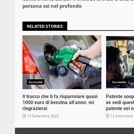
Reading
persona sei nel profondo
RELATED STORIES
Curiosità
Curiosità
Il trucco che ti fa risparmiare quasi
Patente sosp
1000 euro di benzina all’anno: mi
se vedi quest
ringrazierai
patente sei n
13 Settembre 2025
12 Settembre