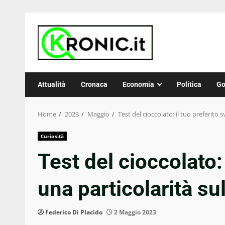
Skip
to
content
Attualità
Cronaca
Economia
Politica
Go
Home
2023
Maggio
Test del cioccolato: il tuo preferito 
Curiosità
Test del cioccolato: 
una particolarità su
Federico Di Placido
2 Maggio 2023