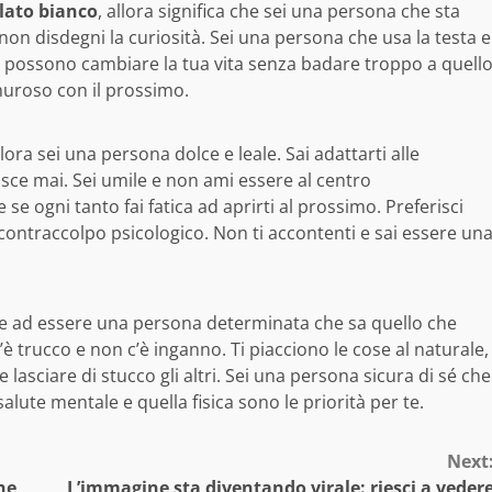
lato bianco
, allora significa che sei una persona che sta
non disdegni la curiosità. Sei una persona che usa la testa e
e possono cambiare la tua vita senza badare troppo a quell
uroso con il prossimo.
llora sei una persona dolce e leale. Sai adattarti alle
sce mai. Sei umile e non ami essere al centro
e se ogni tanto fai fatica ad aprirti al prossimo. Preferisci
 contraccolpo psicologico. Non ti accontenti e sai essere un
 ad essere una persona determinata che sa quello che
c’è trucco e non c’è inganno. Ti piacciono le cose al naturale,
sciare di stucco gli altri. Sei una persona sicura di sé che
lute mentale e quella fisica sono le priorità per te.
Next
he
L’immagine sta diventando virale: riesci a veder