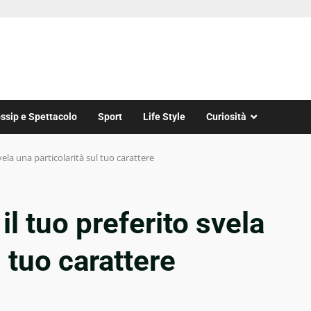
ssip e Spettacolo
Sport
Life Style
Curiosità
svela una particolarità sul tuo carattere
il tuo preferito svela
l tuo carattere