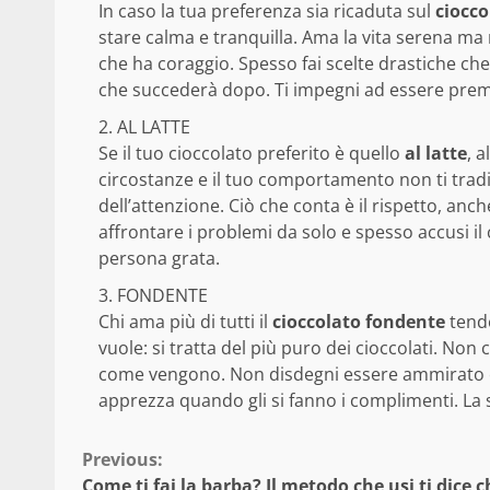
In caso la tua preferenza sia ricaduta sul
ciocco
stare calma e tranquilla. Ama la vita serena ma 
che ha coraggio. Spesso fai scelte drastiche ch
che succederà dopo. Ti impegni ad essere prem
AL LATTE
Se il tuo cioccolato preferito è quello
al latte
, a
circostanze e il tuo comportamento non ti tradi
dell’attenzione. Ciò che conta è il rispetto, anch
affrontare i problemi da solo e spesso accusi il
persona grata.
FONDENTE
Chi ama più di tutti il
cioccolato fondente
tende
vuole: si tratta del più puro dei cioccolati. Non 
come vengono. Non disdegni essere ammirato e la
apprezza quando gli si fanno i complimenti. La sa
Continue
Previous:
Come ti fai la barba? Il metodo che usi ti dice c