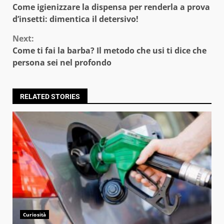
Come igienizzare la dispensa per renderla a prova
Reading
d’insetti: dimentica il detersivo!
Next:
Come ti fai la barba? Il metodo che usi ti dice che
persona sei nel profondo
RELATED STORIES
Curiosità