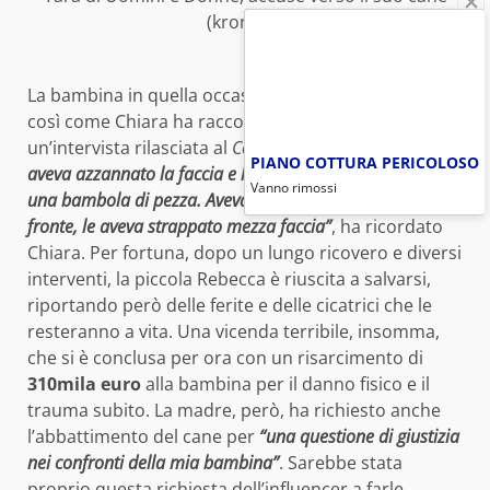
(kronic.it)
La bambina in quella occasione ha rischiato la vita,
così come Chiara ha raccontato anche in
un’intervista rilasciata al
Corriere della Sera:
“Il cane le
PIANO COTTURA PERICOLOSO
aveva azzannato la faccia e la sbatteva qua e là come
Vanno rimossi
una bambola di pezza. Aveva taglia sulla testa e sula
fronte, le aveva strappato mezza faccia”
, ha ricordato
Chiara. Per fortuna, dopo un lungo ricovero e diversi
interventi, la piccola Rebecca è riuscita a salvarsi,
riportando però delle ferite e delle cicatrici che le
resteranno a vita. Una vicenda terribile, insomma,
che si è conclusa per ora con un risarcimento di
310mila euro
alla bambina per il danno fisico e il
trauma subito. La madre, però, ha richiesto anche
l’abbattimento del cane per
“una questione di giustizia
nei confronti della mia bambina”
. Sarebbe stata
proprio questa richiesta dell’influencer a farle