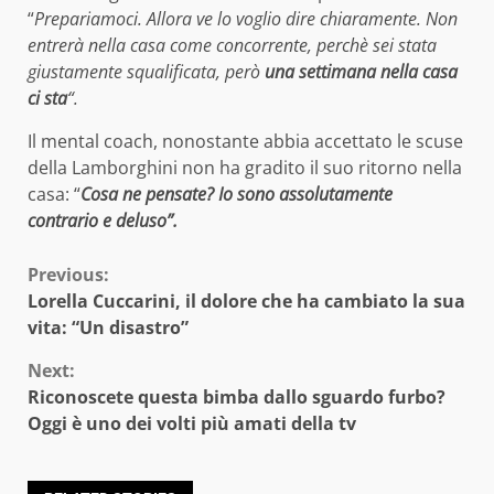
“
Prepariamoci. Allora ve lo voglio dire chiaramente. Non
entrerà nella casa come concorrente, perchè sei stata
giustamente squalificata, però
una settimana nella casa
ci sta
“.
Il mental coach, nonostante abbia accettato le scuse
della Lamborghini non ha gradito il suo ritorno nella
casa: “
Cosa ne pensate? Io sono assolutamente
contrario e deluso”.
Continue
Previous:
Lorella Cuccarini, il dolore che ha cambiato la sua
Reading
vita: “Un disastro”
Next:
Riconoscete questa bimba dallo sguardo furbo?
Oggi è uno dei volti più amati della tv