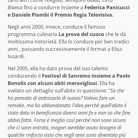
tanti altri come
Telegoal, Semaforo Giallo, Circo
Bianco
fino a condurre insieme a
Federica Panicucci
e Daniele Piombi il Premio Regia Televisiva.
Negli anni 2000, invece, conduce il famoso
programma culinario
La prova del cuoco
che le dà
moltissima notorietà. Ella lo conduce per ben tredici
anni , passando successivamente il format a Elisa
Isoardi.
Nel 2005, ella ha dato prova del suo talento
conducendo il
Festival di Sanremo insieme a Paolo
Bonolis con alcuni abiti meravigliosi
. Ella ha
svelato un dettaglio sull’abito in questione: “
Sa che
ho pensato di indossarlo di nuovo? Volevo fare un
remake, ma ho abbandonato l’idea perché quell’abito è
stato dato in beneficenza diversi anni fa e non so che fine
abbia fatto. Forse è meglio così perché non sono sicura
che ci sarei entrata, magari avrebbe avuto bisogno di
qualche rinforzo visto che negli anni sono diventata più