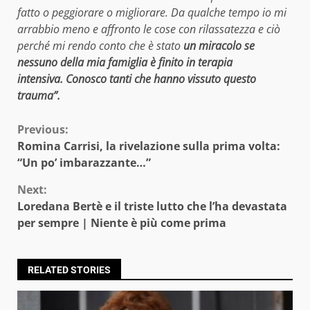
fatto o peggiorare o migliorare. Da qualche tempo io mi
arrabbio meno e affronto le cose con rilassatezza e ciò
perché mi rendo conto che è stato
un miracolo se
nessuno della mia famiglia è finito in terapia
intensiva. Conosco tanti che hanno vissuto questo
trauma”.
Continue
Previous:
Romina Carrisi, la rivelazione sulla prima volta:
Reading
“Un po’ imbarazzante…”
Next:
Loredana Bertè e il triste lutto che l’ha devastata
per sempre | Niente è più come prima
RELATED STORIES