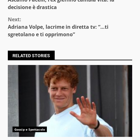
Reading
decisione è drastica
Next:
Adriana Volpe, lacrime in diretta tv: “…ti
sgretolano e ti opprimono”
RELATED STORIES
Gossip e Spettacolo