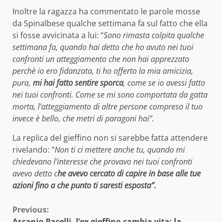
Inoltre la ragazza ha commentato le parole mosse
da Spinalbese qualche settimana fa sul fatto che ella
si fosse avvicinata a lui: “
Sono rimasta colpita qualche
settimana fa, quando hai detto che ho avuto nei tuoi
confronti un atteggiamento che non hai apprezzato
perchè io ero fidanzata, ti ho offerto la mia amicizia,
pura,
mi hai fatto sentire sporca
, come se io avessi fatto
nei tuoi confronti. Come se mi sono comportata da gatta
morta, l’atteggiamento di altre persone compreso il tuo
invece è bello, che metri di paragoni hai”.
La replica del gieffino non si sarebbe fatta attendere
rivelando: “
Non ti ci mettere anche tu, quando mi
chiedevano l’interesse che provavo nei tuoi confronti
avevo detto c
he avevo cercato di capire in base alle tue
azioni fino a che punto ti saresti esposta”.
Continue
Previous:
Ascanio Pacelli, l’ex gieffino cambia vita: la