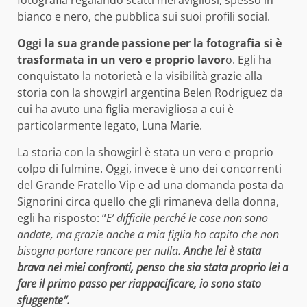
fotografia regalando scatti meravigliosi, spesso in
bianco e nero, che pubblica sui suoi profili social.
Oggi la sua grande passione per la fotografia si è
trasformata in un vero e proprio lavor
o. Egli ha
conquistato la notorietà e la visibilità grazie alla
storia con la showgirl argentina Belen Rodriguez da
cui ha avuto una figlia meravigliosa a cui è
particolarmente legato, Luna Marie.
La storia con la showgirl è stata un vero e proprio
colpo di fulmine. Oggi, invece è uno dei concorrenti
del Grande Fratello Vip e ad una domanda posta da
Signorini circa quello che gli rimaneva della donna,
egli ha risposto: “
E’ difficile perché le cose non sono
andate, ma grazie anche a mia figlia ho capito che non
bisogna portare rancore per nulla
. Anche lei è stata
brava nei miei confronti, penso che sia stata proprio lei a
fare il primo passo per riappacificare, io sono stato
sfuggente“.