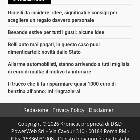
Gioielli da incidere: idee, significati e consigli per
scegliere un regalo davvero personale
Bevande estive per tutti i gusti: alcune idee
Bolli auto mai pagati, in questo caso puoi
dimenticarteli: novità dallo Stato
Allarme automobilisti, stanno arrivando a tutti migliaia
di euro di multa: il motivo fa infuriare
Il trucco che ti fa risparmiare quasi 1000 euro di
benzina all’anno: mi ringrazierai
Redazione
Privacy Policy
Disclaimer
Copyright © 2026 Kronic.it proprietà di D&D
PowerWeb Srl – Via Cavour 310 - 00184 Roma RM -
P.Iva 15336031008 - Questo blog non è una testata