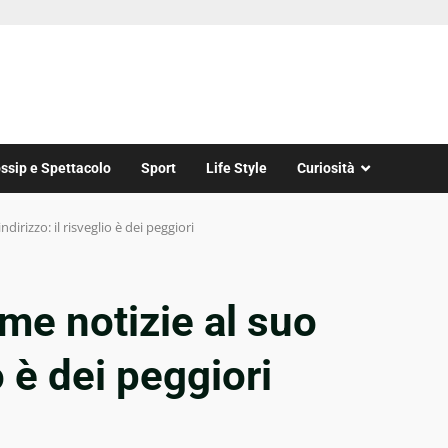
ssip e Spettacolo
Sport
Life Style
Curiosità
dirizzo: il risveglio è dei peggiori
me notizie al suo
io è dei peggiori