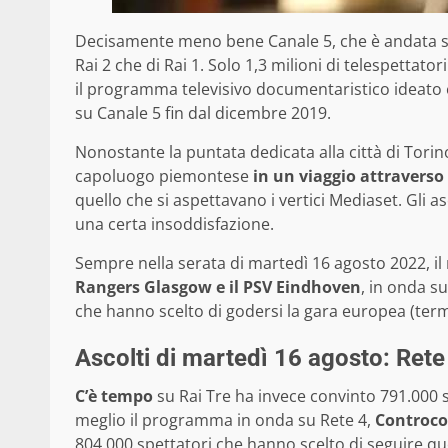
Decisamente meno bene Canale 5, che è andata sot
Rai 2 che di Rai 1. Solo 1,3 milioni di telespettator
il programma televisivo documentaristico ideato
su Canale 5 fin dal dicembre 2019.
Nonostante la puntata dedicata alla città di Torin
capoluogo piemontese
in un viaggio attraverso 
quello che si aspettavano i vertici Mediaset. Gli asc
una certa insoddisfazione.
Sempre nella serata di martedì 16 agosto 2022, i
Rangers Glasgow e il PSV Eindhoven
, in onda su
che hanno scelto di godersi la gara europea (term
Ascolti di martedì 16 agosto: Rete
C’è tempo
su Rai Tre ha invece convinto 791.000 s
meglio il programma in onda su Rete 4,
Controco
804.000 spettatori che hanno scelto di seguire qu