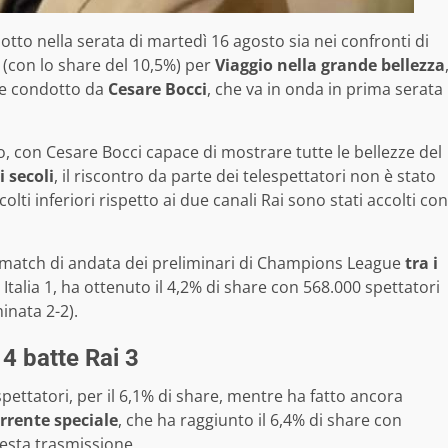
to nella serata di martedì 16 agosto sia nei confronti di
i (con lo share del 10,5%) per
Viaggio nella grande bellezza
 e condotto da
Cesare Bocci
, che va in onda in prima serata
o, con Cesare Bocci capace di mostrare tutte le bellezze del
i secoli
, il riscontro da parte dei telespettatori non è stato
olti inferiori rispetto ai due canali Rai sono stati accolti con
l match di andata dei preliminari di Champions League
tra i
 Italia 1, ha ottenuto il 4,2% di share con 568.000 spettatori
inata 2-2).
 4 batte Rai 3
pettatori, per il 6,1% di share, mentre ha fatto ancora
rrente speciale
, che ha raggiunto il 6,4% di share con
esta trasmissione.