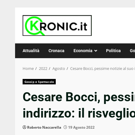
Skip
to
content
Attualità
Cronaca
Economia
Politica
Go
Home
2022
Agosto
Cesare Bocci, pessime notizie al suo in
Gossip e Spettacolo
Cesare Bocci, pessi
indirizzo: il risvegl
Roberto Naccarella
19 Agosto 2022