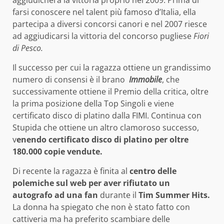
aggiudicherà la vittoria proprio nel 2009. Prima di
farsi conoscere nel talent più famoso d’Italia, ella
partecipa a diversi concorsi canori e nel 2007 riesce
ad aggiudicarsi la vittoria del concorso pugliese
Fiori
di Pesco.
Il successo per cui la ragazza ottiene un grandissimo
numero di consensi è il brano
Immobile
, che
successivamente ottiene il Premio della critica, oltre
la prima posizione della Top Singoli e viene
certificato disco di platino dalla FIMI. Continua con
Stupida che ottiene un altro clamoroso successo,
v
enendo certificato disco di platino per oltre
180.000 copie vendute.
Di recente la ragazza è finita al
centro delle
polemiche sul web per aver rifiutato un
autografo ad una fan
durante il
Tim Summer Hits.
La donna ha spiegato che non è stato fatto con
cattiveria ma ha preferito scambiare delle