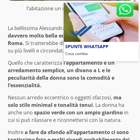
l’abitazione un vero sogno (foto web)
La bellissima Alessandra Amoroso
vive in una casa
davvero molto bella ed elegante alle porte di
Roma.
Si tratterebbe di un
a villetta indipendente
SPUNTE WHATSAPP
su più livelli e circondata da un ampio giardino.
Cosa cambia
Quello che caratterizza
l’appartamento è un
arredamento semplice, un divano a L e le
peculiarità della donna sono la comodità e
l’essenzialità.
Nessun arredo eccentrico o oggetti sfarzosi,
ma
solo stile minimal e tonalità tenui
. La donna ha
anche uno
spazio verde con un ampio giardino
in
cui si può rilassare e riconnettersi con la natura.
Inoltre
a fare da sfondo all’appartamento ci sono
tantissime foto e molti ricordi probabilmente dei