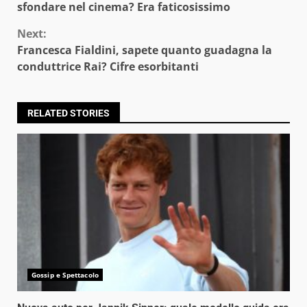
Reading
sfondare nel cinema? Era faticosissimo
Next:
Francesca Fialdini, sapete quanto guadagna la
conduttrice Rai? Cifre esorbitanti
RELATED STORIES
Gossip e Spettacolo