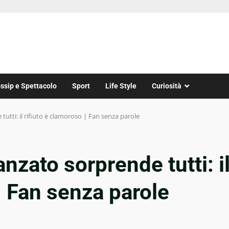
ssip e Spettacolo
Sport
Life Style
Curiosità
 tutti: il rifiuto è clamoroso | Fan senza parole
danzato sorprende tutti: i
| Fan senza parole