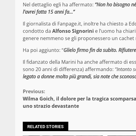
Nel dettaglio egli ha affermato:
“Non ho bisogno né d
l’avrei fatta 15 anni fa…”
Il giornalista di Fanpage.it, inoltre ha chiesto a 
condotto da
Alfonso Signorini
e l’uomo ha chia
genere nemmeno se gli proponessero un cachet 
Ha poi aggiunto: “
Glielo firmo fin da subito. Rifiutere
Il fidanzato della Marini ha anche affermato di ess
sono 20 anni di differenza) affermando:
“Intanto 
legato a donne molto più grandi, sia note che sconosc
Continue
Previous:
Wilma Goich, il dolore per la tragica scomparsa
Reading
uno strazio devastante
RELATED STORIES