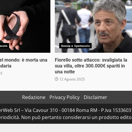
acolo
Gossip e Spettacolo
nel mondo: è morta una
Fiorello sotto attacco: svaligiata la
ndaria
sua villa, oltre 300.000€ spariti in
una notte
25
12 Agosto 2025
Redazione
Privacy Policy
Disclaimer
rWeb Srl – Via Cavour 310 - 00184 Roma RM - P.Iva 153360310
iodicità. Non può pertanto considerarsi un prodotto editoria