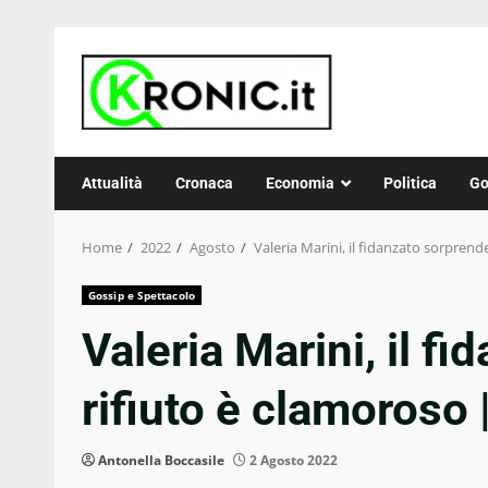
Skip
to
content
Attualità
Cronaca
Economia
Politica
Go
Home
2022
Agosto
Valeria Marini, il fidanzato sorprende
Gossip e Spettacolo
Valeria Marini, il fi
rifiuto è clamoroso 
Antonella Boccasile
2 Agosto 2022