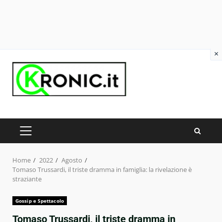
×
Skip
to
content
PRIMARY
MENU
Home
2022
Agosto
Tomaso Trussardi, il triste dramma in famiglia: la rivelazione è
straziante
Gossip e Spettacolo
Tomaso Trussardi, il triste dramma in