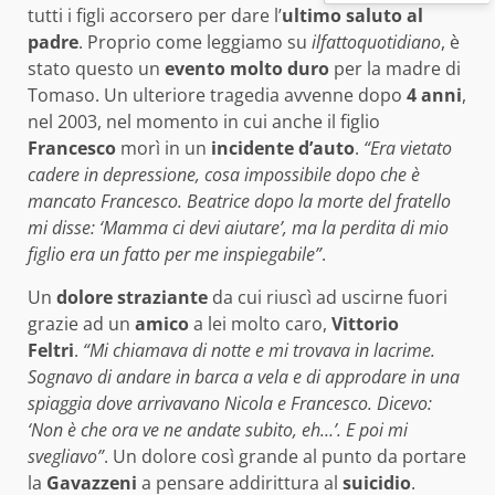
tutti i figli accorsero per dare l’
ultimo saluto al
padre
. Proprio come leggiamo su
ilfattoquotidiano
, è
stato questo un
evento molto duro
per la madre di
Tomaso. Un ulteriore tragedia avvenne dopo
4 anni
,
nel 2003, nel momento in cui anche il figlio
Francesco
morì in un
incidente d’auto
.
“Era vietato
cadere in depressione, cosa impossibile dopo che è
mancato Francesco. Beatrice dopo la morte del fratello
mi disse: ‘Mamma ci devi aiutare’, ma la perdita di mio
figlio era un fatto per me inspiegabile”
.
Un
dolore straziante
da cui riuscì ad uscirne fuori
grazie ad un
amico
a lei molto caro,
Vittorio
Feltri
.
“Mi chiamava di notte e mi trovava in lacrime.
Sognavo di andare in barca a vela e di approdare in una
spiaggia dove arrivavano Nicola e Francesco. Dicevo:
‘Non è che ora ve ne andate subito, eh…’. E poi mi
svegliavo”
. Un dolore così grande al punto da portare
la
Gavazzeni
a pensare addirittura al
suicidio
.