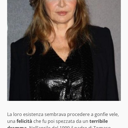
La loro esistenza sembrava procedere a gonfie vele,
una
felicità
che fu poi spezzata da un
terribile