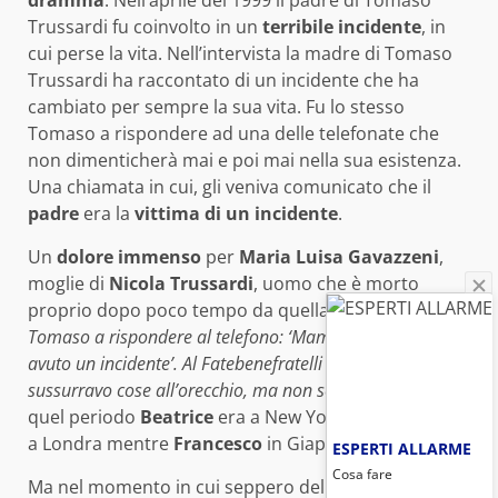
dramma
. Nell’aprile del 1999 il padre di Tomaso
Trussardi fu coinvolto in un
terribile incidente
, in
cui perse la vita. Nell’intervista la madre di Tomaso
Trussardi ha raccontato di un incidente che ha
cambiato per sempre la sua vita. Fu lo stesso
Tomaso a rispondere ad una delle telefonate che
non dimenticherà mai e poi mai nella sua esistenza.
Una chiamata in cui, gli veniva comunicato che il
padre
era la
vittima di un incidente
.
Un
dolore immenso
per
Maria Luisa Gavazzeni
,
moglie di
Nicola Trussardi
, uomo che è morto
proprio dopo poco tempo da quella telefonata.
“Fu
Tomaso a rispondere al telefono: ‘Mamma, il papà ha
avuto un incidente’. Al Fatebenefratelli ricordo che gli
sussurravo cose all’orecchio, ma non sentiva più”
. In
quel periodo
Beatrice
era a New York,
Gaia
si trova
a Londra mentre
Francesco
in Giappone.
ESPERTI ALLARME
Cosa fare
Ma nel momento in cui seppero della
triste notizia
,