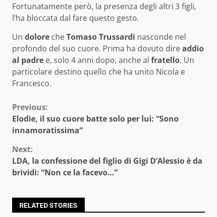
Fortunatamente però, la presenza degli altri 3 figli,
l’ha bloccata dal fare questo gesto.
Un
dolore
che
Tomaso Trussardi
nasconde nel
profondo del suo cuore. Prima ha dovuto dire
addio
al padre
e, solo 4 anni dopo, anche al
fratello
. Un
particolare destino quello che ha unito Nicola e
Francesco.
Continue
Previous:
Elodie, il suo cuore batte solo per lui: “Sono
Reading
innamoratissima”
Next:
LDA, la confessione del figlio di Gigi D’Alessio è da
brividi: “Non ce la facevo…”
RELATED STORIES