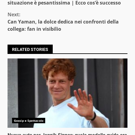
Reading
situazione è pesantissima | Ecco cos’è successo
Next:
Can Yaman, la dolce dedica nei confronti della
collega: fan in visibilio
RELATED STORIES
Gossip e Spettacolo