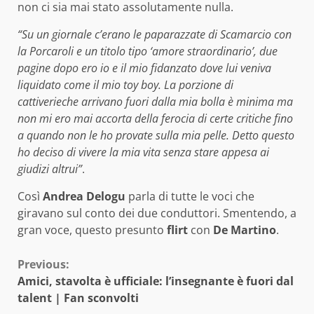
non ci sia mai stato assolutamente nulla.
“Su un giornale c’erano le paparazzate di Scamarcio con
la Porcaroli e un titolo tipo ‘amore straordinario’, due
pagine dopo ero io e il mio fidanzato dove lui veniva
liquidato come il mio toy boy. La porzione di
cattiverieche arrivano fuori dalla mia bolla è minima ma
non mi ero mai accorta della ferocia di certe critiche fino
a quando non le ho provate sulla mia pelle. Detto questo
ho deciso di vivere la mia vita senza stare appesa ai
giudizi altrui”
.
Così
Andrea Delogu
parla di tutte le voci che
giravano sul conto dei due conduttori. Smentendo, a
gran voce, questo presunto
flirt
con
De Martino
.
Continue
Previous:
Amici, stavolta è ufficiale: l’insegnante è fuori dal
Reading
talent | Fan sconvolti