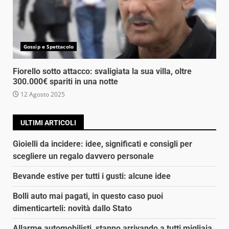
Gossip e Spettacolo
Fiorello sotto attacco: svaligiata la sua villa, oltre
300.000€ spariti in una notte
12 Agosto 2025
ULTIMI ARTICOLI
Gioielli da incidere: idee, significati e consigli per
scegliere un regalo davvero personale
Bevande estive per tutti i gusti: alcune idee
Bolli auto mai pagati, in questo caso puoi
dimenticarteli: novità dallo Stato
Allarme automobilisti, stanno arrivando a tutti migliaia