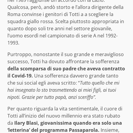
nel 1989 raggiunse un accordo con la Lazio.
Qualcosa, però, andò storto e l’allora dirigente della
Roma convinse i genitori di Totti a a scegliere la
squadra giallo rossa. Scelta piuttosto appropriata in
quanto dopo soli tre anni nel settore giovanile,
l’uomo esordì nel campionato di serie A nel 1992-
1993.
Purtroppo, nonostante il suo grande e meraviglioso
successo, Totti ha dovuto affrontare la sofferenza
della scomparsa di suo padre che aveva contratto
il Covid-19.
Una sofferenza davvero grande tanto
che sui social egli aveva scritto: “
Tutto quello che mi
hai insegnato lo sto trasmettendo ai miei figli, ai tuoi
nipoti. Grazie per tutto papà, anzi sceriffo”.
Per quanto riguarda la vita sentimentale, il cuore di
Totti all’inizio del nuovo millennio era stato rubato
da
Ilary Blasi, giovanissima quando era solo una
‘letterina’ del programma Passaparola.
Insieme,