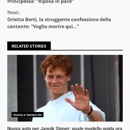
Reading
Principessa: “Riposa in pace”
Next:
Orietta Berti, la struggente confessione della
cantante: “Voglio morire qui…”
RELATED STORIES
Gossip e Spettacolo
Nuova auto per Jannik Sinner: quale modello guida ora