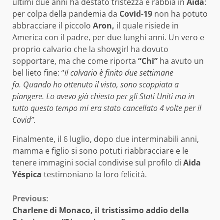
ultimi due anni ha destato tristezza e rabbia in
Aida
:
per colpa della pandemia da
Covid-19
non ha potuto
abbracciare il piccolo
Aron,
il quale risiede in
America con il padre, per due lunghi anni. Un vero e
proprio calvario che la showgirl ha dovuto
sopportare, ma che come riporta
“Chi”
ha avuto un
bel lieto fine: “
Il calvario è finito due settimane
fa. Quando ho ottenuto il visto, sono scoppiata a
piangere. Lo avevo già chiesto per gli Stati Uniti ma in
tutto questo tempo mi era stato cancellato 4 volte per il
Covid”.
Finalmente, il 6 luglio, dopo due interminabili anni,
mamma e figlio si sono potuti riabbracciare e le
tenere immagini social condivise sul profilo di
Aida
Yéspica
testimoniano la loro felicità.
Continue
Previous:
Charlene di Monaco, il tristissimo addio della