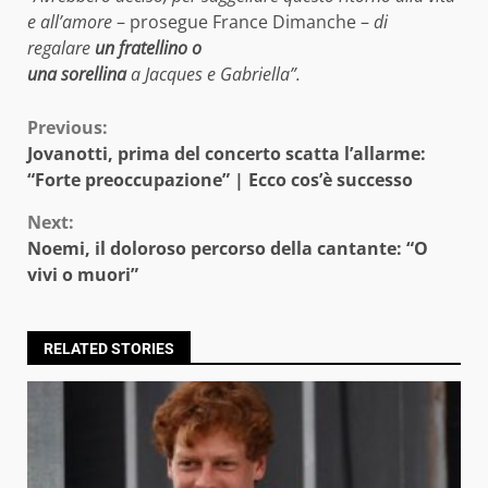
e all’amore
– prosegue France Dimanche –
di
regalare
un fratellino o
una sorellina
a Jacques e Gabriella”.
Continue
Previous:
Jovanotti, prima del concerto scatta l’allarme:
Reading
“Forte preoccupazione” | Ecco cos’è successo
Next:
Noemi, il doloroso percorso della cantante: “O
vivi o muori”
RELATED STORIES