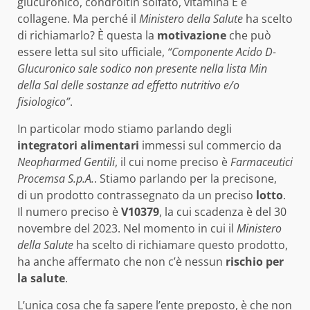
glucuronico, condroitin solfato, vitamina E e
collagene. Ma perché il
Ministero della Salute
ha scelto
di richiamarlo? È questa la
motivazione
che può
essere letta sul sito ufficiale,
“Componente Acido D-
Glucuronico sale sodico non presente nella lista Min
della Sal delle sostanze ad effetto nutritivo e/o
fisiologico”
.
In particolar modo stiamo parlando degli
integratori alimentari
immessi sul commercio da
Neopharmed Gentili
, il cui nome preciso è
Farmaceutici
Procemsa S.p.A.
. Stiamo parlando per la precisone,
di un prodotto contrassegnato da un preciso
lotto
.
Il numero preciso è
V10379
, la cui scadenza è del 30
novembre del 2023. Nel momento in cui il
Ministero
della Salute
ha scelto di richiamare questo prodotto,
ha anche affermato che non c’è nessun
rischio per
la salute
.
L’unica cosa che fa sapere l’ente preposto, è che non