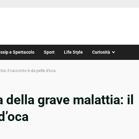
ssip e Spettacolo
Sport
Life Style
Curiosità
ia: il racconto è da pelle d’oca
 della grave malattia: il
d’oca