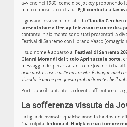
avviene nel 1980, come disc jockey proponendo l
molto conosciuto in Italia.
Egli comincia a lavora
Il giovane Jova viene notato da C
laudio Cecchetto
presentatore a Deejay Television e come disc j
cantante inizialmente sono stati presentati a diver
Festival di Sanremo con il brano Vasco (omaggio 
Il suo nome è apparso al
Festival di Sanremo 20
Gianni Morandi dal titolo Apri tutte le porte,
ch
messaggio di speranza tanto che Jovanotti ha aff
nelle nostre case e nelle nostre vite. È dunque quel c
vivendo: è anche per questo probabilmente che il pub
Purtroppo il cantante ha dovuto affrontare una gr
La sofferenza vissuta da Jo
La figlia di Jovanotti qualche anno fa ha dovuto 
l’ha colpita:
linfoma di Hodgkin è un tumore mol