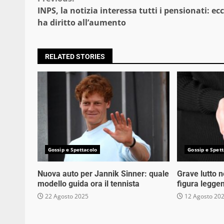
Continue
INPS, la notizia interessa tutti i pensionati: ec
Reading
ha diritto all’aumento
RELATED STORIES
Gossip e Spettacolo
Gossip e Spett
Nuova auto per Jannik Sinner: quale
Grave lutto 
modello guida ora il tennista
figura legge
22 Agosto 2025
12 Agosto 20