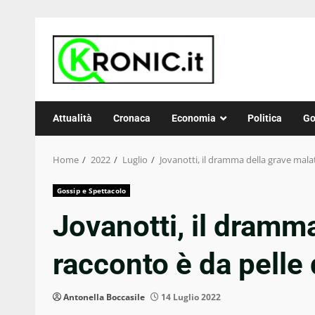
Skip
to
content
Attualità
Cronaca
Economia
Politica
Go
Home
2022
Luglio
Jovanotti, il dramma della grave malatt
Gossip e Spettacolo
Jovanotti, il dramma
racconto è da pelle 
Antonella Boccasile
14 Luglio 2022