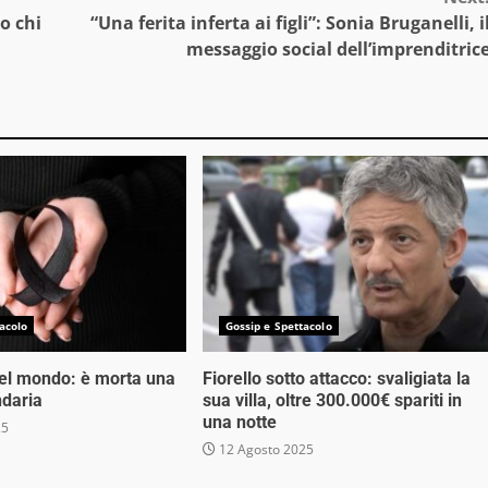
co chi
“Una ferita inferta ai figli”: Sonia Bruganelli, i
messaggio social dell’imprenditric
acolo
Gossip e Spettacolo
nel mondo: è morta una
Fiorello sotto attacco: svaligiata la
ndaria
sua villa, oltre 300.000€ spariti in
una notte
25
12 Agosto 2025