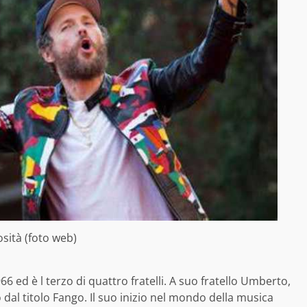
osità (foto web)
6 ed è l terzo di quattro fratelli. A suo fratello Umberto,
l titolo Fango. Il suo inizio nel mondo della musica