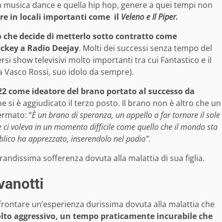
a musica dance e quella hip hop, genere a quei tempi non
re in locali importanti come il
Veleno e Il Piper.
 che decide di metterlo sotto contratto come
ockey a Radio Deejay
. Molti dei successi senza tempo del
si show televisivi molto importanti tra cui Fantastico e il
a Vasco Rossi, suo idolo da sempre).
22 come ideatore del brano portato al successo da
e si è aggiudicato il terzo posto. Il brano non è altro che un
ermato: “
È un brano di speranza, un appello a far tornare il sole
he ci voleva in un momento difficile come quello che il mondo sta
blico ha apprezzato, inserendolo nel podio”.
andissima sofferenza dovuta alla malattia di sua figlia.
vanotti
affrontare un’esperienza durissima dovuta alla malattia che
to aggressivo, un tempo praticamente incurabile che