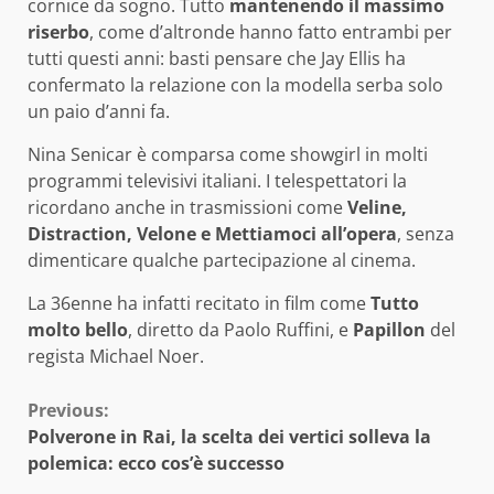
cornice da sogno. Tutto
mantenendo il massimo
riserbo
, come d’altronde hanno fatto entrambi per
tutti questi anni: basti pensare che Jay Ellis ha
confermato la relazione con la modella serba solo
un paio d’anni fa.
Nina Senicar è comparsa come showgirl in molti
programmi televisivi italiani. I telespettatori la
ricordano anche in trasmissioni come
Veline,
Distraction, Velone e Mettiamoci all’opera
, senza
dimenticare qualche partecipazione al cinema.
La 36enne ha infatti recitato in film come
Tutto
molto bello
, diretto da Paolo Ruffini, e
Papillon
del
regista Michael Noer.
Continue
Previous:
Polverone in Rai, la scelta dei vertici solleva la
Reading
polemica: ecco cos’è successo