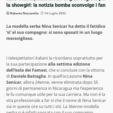
la showgirl: la notizia bomba sconvolge i fan
Roberto Naccarella
14 Luglio 2022
La modella serba Nina Senicar ha detto il fatidico
‘sì’ al suo compagno: si sono sposati in un luogo
meraviglioso.
I telespettatori italiani la ricordano soprattutto per
la sua partecipazione
alla settima edizione
dell’Isola dei Famosi
, che si concluse con la vittoria
di
Daniele Battaglia
. In quell’occasione
Nina
Senicar
, allora 24enne, venne eliminata dopo 55
giorni di permanenza in Nicaragua ma l’esperienza
le fu comunque utile per la sua carriera. Ma non è la
vita professionale a far sì che il nome di Nina Senicar
sia in queste ore su tutti i siti. La 36enne modella
serba si è infatti sposata con il suo compagno,