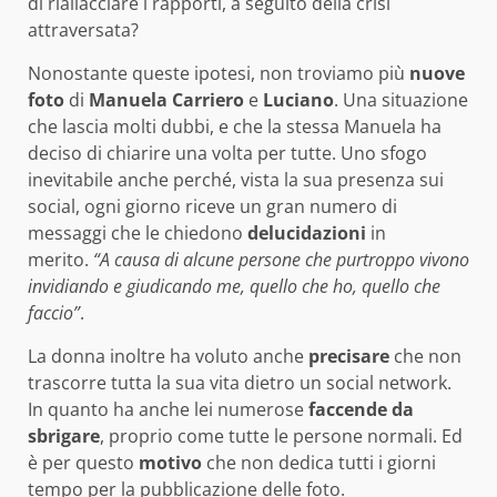
di riallacciare i rapporti, a seguito della crisi
attraversata?
Nonostante queste ipotesi, non troviamo più
nuove
foto
di
Manuela Carriero
e
Luciano
. Una situazione
che lascia molti dubbi, e che la stessa Manuela ha
deciso di chiarire una volta per tutte. Uno sfogo
inevitabile anche perché, vista la sua presenza sui
social, ogni giorno riceve un gran numero di
messaggi che le chiedono
delucidazioni
in
merito.
“A causa di alcune persone che purtroppo vivono
invidiando e giudicando me, quello che ho, quello che
faccio”
.
La donna inoltre ha voluto anche
precisare
che non
trascorre tutta la sua vita dietro un social network.
In quanto ha anche lei numerose
faccende da
sbrigare
, proprio come tutte le persone normali. Ed
è per questo
motivo
che non dedica tutti i giorni
tempo per la pubblicazione delle foto.