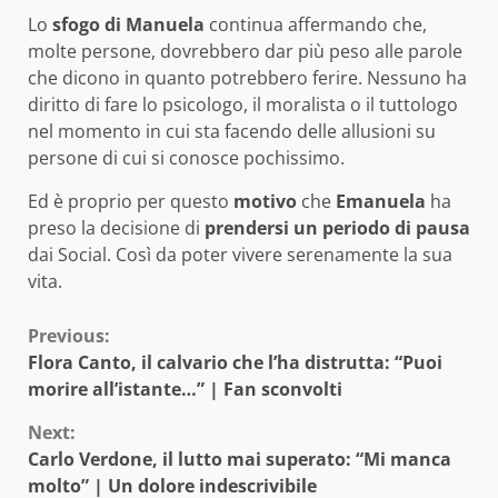
Lo
sfogo di Manuela
continua affermando che,
molte persone, dovrebbero dar più peso alle parole
che dicono in quanto potrebbero ferire. Nessuno ha
diritto di fare lo psicologo, il moralista o il tuttologo
nel momento in cui sta facendo delle allusioni su
persone di cui si conosce pochissimo.
Ed è proprio per questo
motivo
che
Emanuela
ha
preso la decisione di
prendersi un periodo di pausa
dai Social. Così da poter vivere serenamente la sua
vita.
Continue
Previous:
Flora Canto, il calvario che l’ha distrutta: “Puoi
Reading
morire all’istante…” | Fan sconvolti
Next:
Carlo Verdone, il lutto mai superato: “Mi manca
molto” | Un dolore indescrivibile