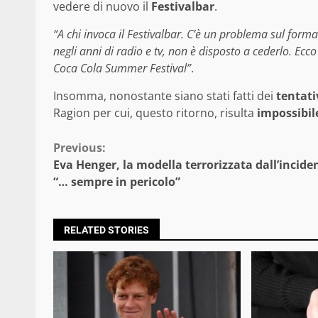
vedere di nuovo il
Festivalbar
.
“A chi invoca il Festivalbar. C’è un problema sul forma
negli anni di radio e tv, non è disposto a cederlo. Ecc
Coca Cola Summer Festival”
.
Insomma, nonostante siano stati fatti dei
tentati
Ragion per cui, questo ritorno, risulta
impossibil
Continue
Previous:
Eva Henger, la modella terrorizzata dall’incide
Reading
“… sempre in pericolo”
RELATED STORIES