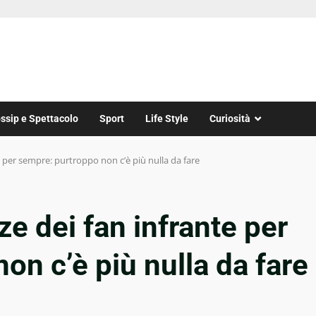
ssip e Spettacolo
Sport
Life Style
Curiosità
e per sempre: purtroppo non c’è più nulla da fare
e dei fan infrante per
on c’è più nulla da fare