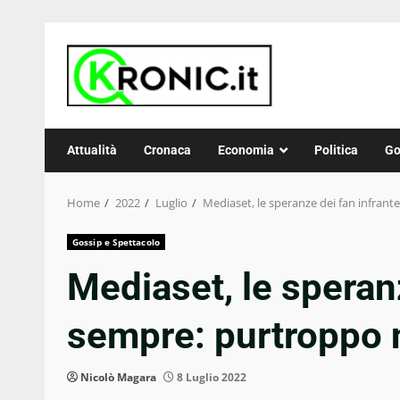
Skip
to
content
Attualità
Cronaca
Economia
Politica
Go
Home
2022
Luglio
Mediaset, le speranze dei fan infrant
Gossip e Spettacolo
Mediaset, le speranz
sempre: purtroppo n
Nicolò Magara
8 Luglio 2022