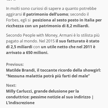
In molti sono curiosi di sapere a quanto potrebbe
aggirarsi
il patrimonio dell’uomo
; secondo il
Forbes, egli si
posiziona al sesto posto in Italia per
ricchezza con un patrimonio di 8,2 miliardi.
Secondo People with Money, Armani è lo stilista più
pagato al mondo. Nel 2015
il suo fatturato è stato
di 2,5 miliardi
con
un utile netto che nel 2011 è
arrivato a 650 milioni.
Continue
Previous:
Matilde Brandi, il toccante ricordo della showgirl:
Reading
“Nessuna malattia potrà più farti del male”
Next:
Milly Carlucci, grande delusione per la
conduttrice: pessime notizie al suo indirizzo |
L’indiscrezione