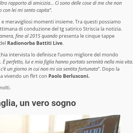
tro rapporto di amicizia… Ci sono delle cose di me che non
con lei mi sento capita”.
i e meravigliosi momenti insieme. Tra questi possiamo
timana di conduzione del tg satirico Striscia la notizia.
amera, fino al 2015 quando
presenta le cinque tappe
 del
Radionorba Battiti Live
.
hia intervista lo definisce l’uomo migliore del mondo
. È perfetto, lui e mia figlia hanno portato serenità nella mia vita
’è un giorno in cui non mi sia sentita fortunata
”. Dopo la
a vivendo un flirt con
Paolo Berlusconi.
molti.
glia, un vero sogno