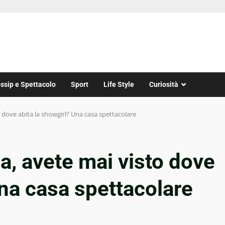
ssip e Spettacolo
Sport
Life Style
Curiosità
 dove abita la showgirl? Una casa spettacolare
, avete mai visto dove
Una casa spettacolare