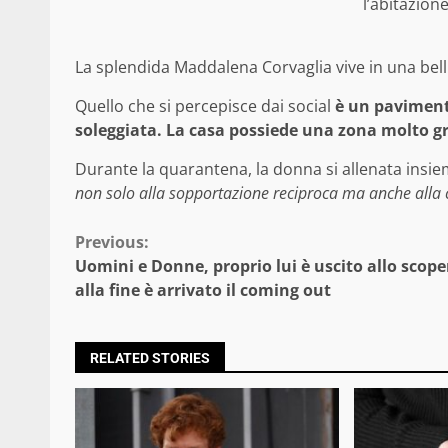
l’abitazion
La splendida Maddalena Corvaglia vive in una bell
Quello che si percepisce dai social
è un paviment
soleggiata.
La casa possiede una zona molto gra
Durante la quarantena, la donna si allenata insiem
non solo alla sopportazione reciproca ma anche alla c
Continue
Previous:
Uomini e Donne, proprio lui è uscito allo scope
Reading
alla fine è arrivato il coming out
RELATED STORIES