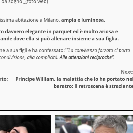
e da sogno _(foto web)
issima abitazione a Milano,
ampia e luminosa.
o davvero elegante in parquet ed è molto ariosa e
nde dove ella si può allenare insieme a sua figlia.
e a sua figli e ha confessato:”
“La convivenza forzata ci porta
ondivisione, alla complicità.
Alle attenzioni reciproche”.
Next
rto:
Principe William, la malattia che lo ha portato ne
baratro: il retroscena è straziant