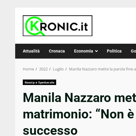
Skip
to
content
Attualità
Cronaca
Economia
Politica
Go
Home
2022
Luglio
Manila Nazzaro mette la parola fine 
Gossip e Spettacolo
Manila Nazzaro mette
matrimonio: “Non è 
successo