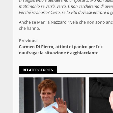
ci sveglieremo e decideremo di sposarci. Ma non adesso
matrimonio se verrà, verrà. E non cercheremo di avere
Perché rovinarlo? Certo, se la vita dovesse entrare a 
Anche se Manila Nazzaro rivela che non sono anco
che hanno.
Continue
Previous:
Carmen Di Pietro, attimi di panico per l’ex
Reading
naufraga: la situazione è agghiacciante
RELATED STORIES