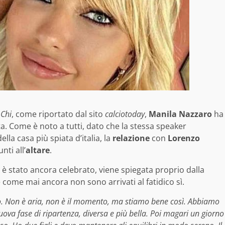
e
Chi
, come riportato dal sito
calciotoday
,
Manila Nazzaro
ha
ata. Come è noto a tutti, dato che la stessa speaker
lla casa più spiata d’italia, la
relazione
con
Lorenzo
ti all’
altare
.
è stato ancora celebrato, viene spiegata proprio dalla
re come mai ancora non sono arrivati al fatidico sì.
o. Non è aria, non è il momento, ma stiamo bene così. Abbiamo
ova fase di ripartenza, diversa e più bella. Poi magari un giorno