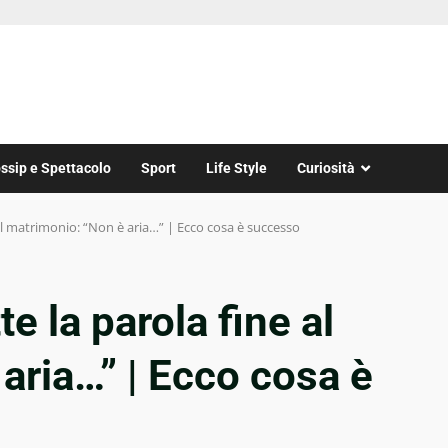
ssip e Spettacolo
Sport
Life Style
Curiosità
al matrimonio: “Non è aria…” | Ecco cosa è successo
 la parola fine al
aria…” | Ecco cosa è