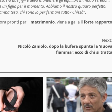
. Ho due figli e devo mantenere gli equilibri in modo sereno. Il
 un figlio per il momento. Abbiamo il nostro quadro perfetto.
gamba tesa, chi sono io per fermare tutto? Chissà”
.
ra pronti per il
matrimonio
, viene a galla il
forte rapport
Next
Nicolò Zaniolo, dopo la bufera spunta la ‘nuov
fiamma’: ecco di chi si tratt